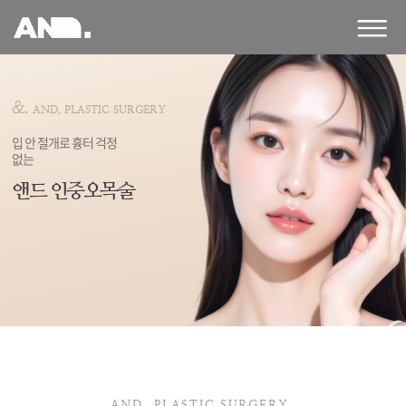
앤
드
성
형
외
&.
AND. PLASTIC SURGERY
과
의
입 안 절개로 흉터 걱정
없는
원
앤드 인중오목술
AND. PLASTIC SURGERY