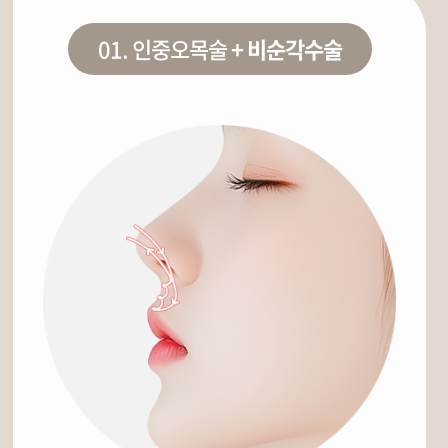
01.
인중오목술
+ 비순각수술