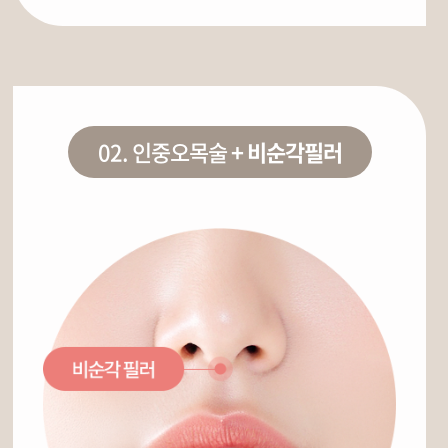
02.
인중오목술
+ 비순각필러