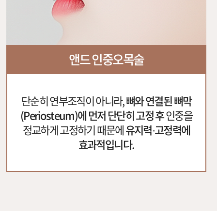
앤드 인중오목술
단순히 연부조직이 아니라,
뼈와 연결된 뼈막
(Periosteum)에
먼저 단단히 고정 후
인중을
정교하게 고정하기 때문에
유지력·고정력에
효과적입니다.