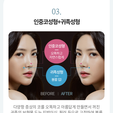
03.
인중코성형+귀족성형
다양항 증상의 코를 오똑하고 아름답게 만들면서
꺼진
귀족의 보형물 도는 지방이식, 필러 등으로 교정하여 볼륨