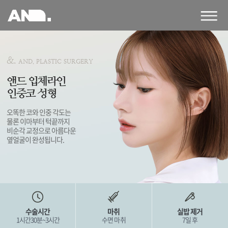
앤
드
성
형
외
&.
AND. PLASTIC SURGERY
과
의
앤드 입체라인
원
인중코 성형
오똑한 코와 인중 각도는
물론 이마부터 턱끝까지
비순각 교정으로 아름다운
옆얼굴이 완성됩니다.
수술시간
마취
실밥 제거
1시간30분~3시간
수면 마취
7일 후