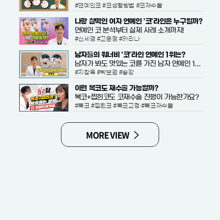
#연예인코 #코성형방법 #코재수술
나랑 찰떡인 여자 연예인 '코'라인은 누구일까?
연예인 코 분석부터 실제 사례 소개까지!
#신세경 #고윤정 #카리나
남자들의 워너비 '코'라인 연예인 1위는?
남자가 봐도 멋있는 코를 가진 남자 연예인 1위는 누구일까요?
#지창욱 #박보검 #송강
이런 복코도 재수술 가능할까?
복코+찝힌코도 코재수술 진행이 가능한가요?
#복코 #찝힌코 #복코교정 #복코재수술
MORE VIEW