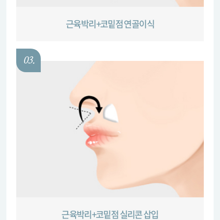
근육박리+코밑점 연골이식
03.
근육박리+코밑점 실리콘 삽입