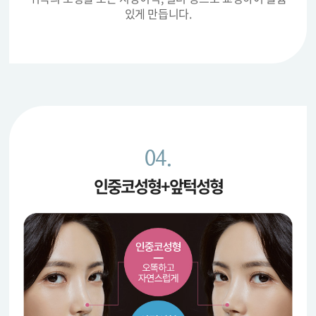
있게 만듭니다.
04.
인중코성형+앞턱성형