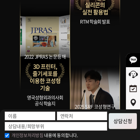
실리콘의
실전 활용법
RTM 학술회 발표
2022 JPRAS 논문등재
3D 프린터,
줄기세포를
이용한 코성형
기술
영국성형외과의사회
공식 학술지
2025 SRF 코성형연구
회
상담신청
3D 프린팅
실리콘의
개인정보처리방침
내용에 동의합니다.
임상 비교