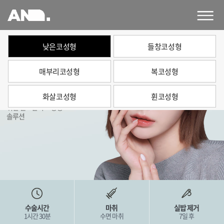
앤
드
성
형
낮은코성형
들창코성형
외
&.
AND. PLASTIC SURGERY
과
매부리코성형
복코성형
의
앤드 유형별 코 성형
원
화살코성형
휜코성형
아름답고 조화로운 얼굴을
위한
앤드만의 코성형
솔루션
수술시간
마취
실밥 제거
1시간 30분
수면 마취
7일 후