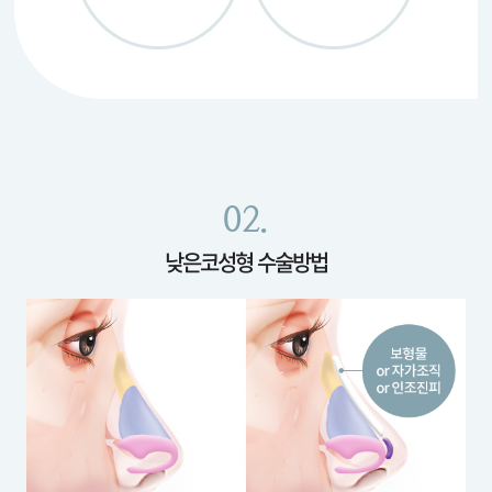
02.
낮은코성형 수술방법