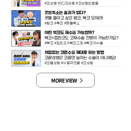
#코성형 #3D코성형 #코성형보형물
콧볼축소는 효과가 없다?
콧볼 줄이고 싶은 왕코, 복코 모여라!
#왕코 #복코 #콧볼축소
이런 복코도 재수술 가능할까?
복코+찝힌코도 코재수술 진행이 가능한가요?
#복코 #찝힌코 #복코교정 #복코재수술
처짐없는 코끝수술 제대로 하는 방법
코끝성형은 코끝만 높이는 수술이 아니에요!
#코끝성형 #비중격연골 #코성형
MORE VIEW