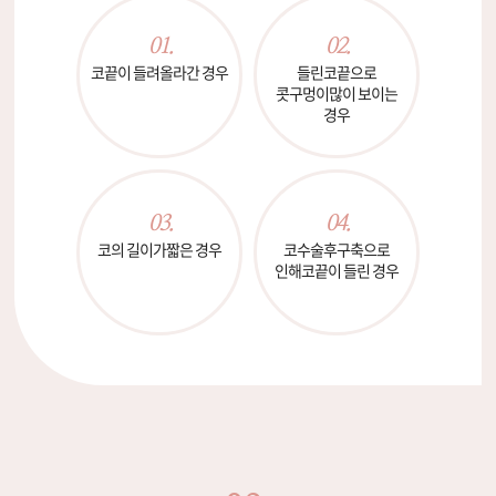
01.
02.
코끝이 들려
올라간 경우
들린코끝으로
콧구멍이
많이 보이는
경우
03.
04.
코의 길이가
짧은 경우
코수술후구축으로
인해
코끝이 들린 경우