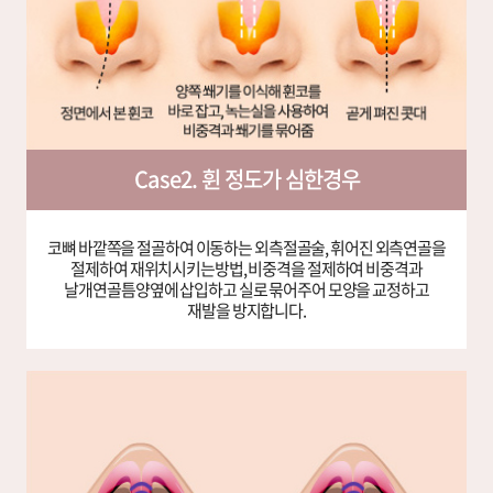
Case2. 휜 정도가 심한경우
코뼈 바깥쪽을 절골하여 이동하는 외측절골술, 휘어진 외측연골을
절제하여 재위치시키는방법, 비중격을 절제하여 비중격과
날개연골틈양옆에 삽입하고 실로 묶어주어 모양을 교정하고
재발을 방지합니다.