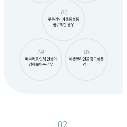
03.
콧등라인이 울퉁불퉁
불규칙한 경우
04.
05.
매부리로 인해 인상이
예쁜코라인을
갖고싶은
강해보이는 경우
경우
02.