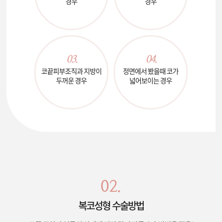
경우
경우
03.
04.
코끝피부조직과 지방이
정면에서 봤을때
코가
두꺼운 경우
넓어보이는 경우
02.
복코성형 수술방법