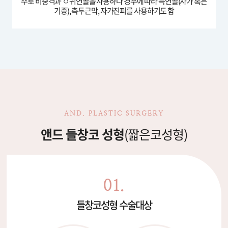
주로 비중격과 ㅇ귀연골을 사용하나 경우에 따라
늑연골(자가 혹은
기증), 측두근막, 자가진피를 사용하기도 함
AND. PLASTIC SURGERY
앤드 들창코 성형
(짧은코성형)
01.
들창코성형 수술대상