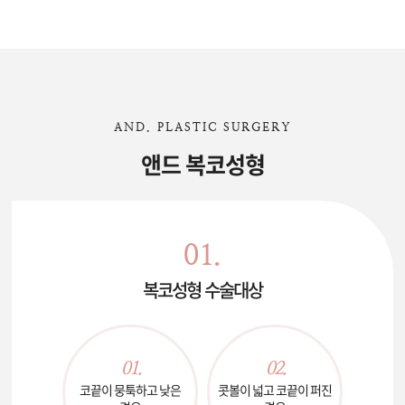
AND. PLASTIC SURGERY
앤드 복코성형
01.
복코성형 수술대상
01.
02.
코끝이 뭉툭하고
낮은
콧볼이 넓고 코끝이
퍼진