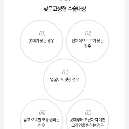
낮은코성형 수술대상
01.
02.
콧대가
낮은 경우
전체적으로 코가
낮은
경우
03.
얼굴이
밋밋한 경우
04.
05.
높고 오똑한 코를
원하는
콧대부터 코끝까지
예쁜
경우
코라인을
원하는 경우