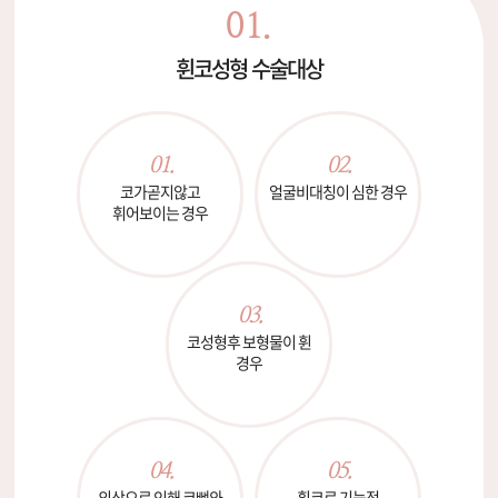
01.
휜코성형 수술대상
01.
02.
코가곧지않고
얼굴비대칭이
심한 경우
휘어보이는 경우
03.
코성형후
보형물이 휜
경우
04.
05.
외상으로 인해
코뼈와
휜코로 기능적