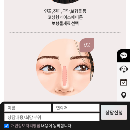
연골, 진피, 근막,보형물 등
코성형 케이스에 따른
보형물재료 선택
02.
코모양과 디자인에 따라
보형물크기 및
상담신청
형태 1:1맞춤제작
개인정보처리방침
내용에 동의합니다.