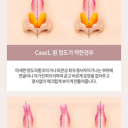
Case1. 휜 정도가 약한경우
미세한 정도의휜코이거나 외관상 좌우경사차이가나는 부위에
연골이나 자가진피이식하여 곧고 바르게 모양을 잡아주고
경사없이 매끄럽게 보이게 만들어줍니다.