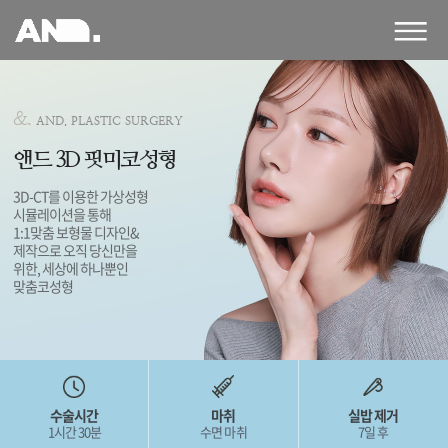
앤
드
성
형
외
&.
AND. PLASTIC SURGERY
과
의
앤드 3D 핏미코성형
원
3D-CT를 이용한 가상성형
시뮬레이션을 통해
1:1맞춤 보형물 디자인&
제작으로
오직 당신만을
위한, 세상에 하나뿐인
맞춤코성형
수술시간
마취
실밥 제거
1시간 30분
수면 마취
7일 후