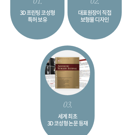
01.
02.
3D 프린팅 코성형
대표원장이 직접
특허 보유
보형물 디자인
03.
세계 최초
3D 코성형 논문 등재