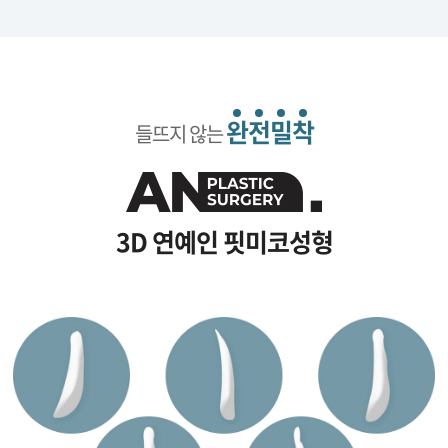
완
전
밀
착
들뜨지 않는
3D 연예인 핏미코성형