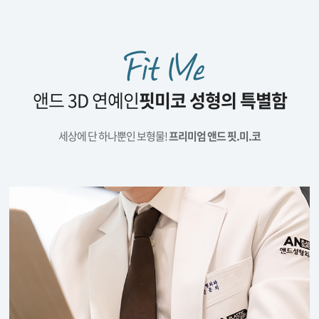
Fit Me
앤드 3D 연예인
핏미코 성형의 특별함
세상에 단 하나뿐인 보형물!
프리미엄 앤드 핏.미.코