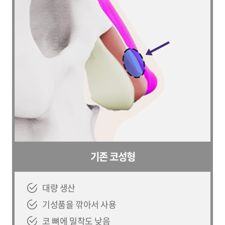
기존 코성형
대량 생산
기성품을 깎아서 사용
코 뼈에 밀착도 낮음