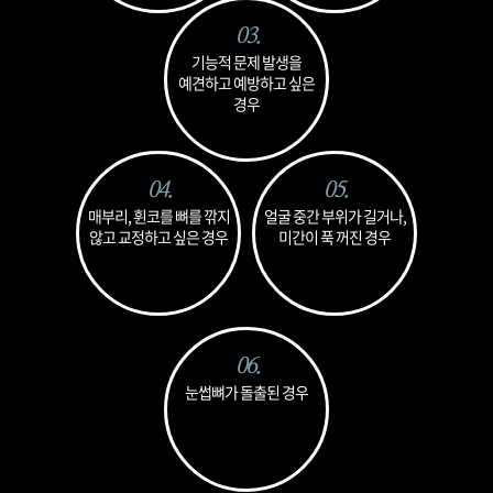
03.
기능적 문제 발생을
예견하고 예방하고
싶은
경우
04.
05.
매부리, 휜코를
뼈를 깎지
얼굴 중간 부위가 길거나,
않고 교정하고
싶은 경우
미간이 푹 꺼진 경우
06.
눈썹뼈가
돌출된 경우