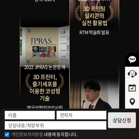
3D 프린팅
실리콘의
실전 활용법
RTM 학술회 발표
2022 JPRAS 논문등재
3D 프린터,
줄기세포를
이용한 코성형
기술
영국성형외과의사회
공식 학술지
2025 SRF 코성형연구
상담신청
회
3D 프린팅
개인정보처리방침
내용에 동의합니다.