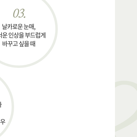
03.
날카로운 눈매,
서운 인상을 부드럽게
바꾸고 싶을 때
나
경우