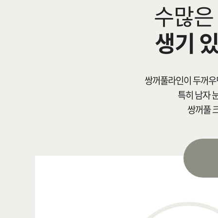
수많은 
생기 
쌍꺼풀라인이 두꺼우면
특히 남자 
쌍꺼풀 