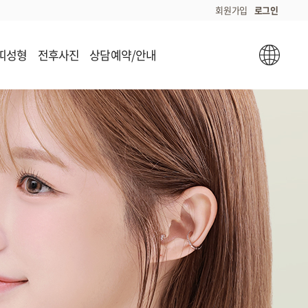
회원가입
로그인
띠성형
전후사진
상담예약/안내