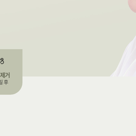
 제거
일 후