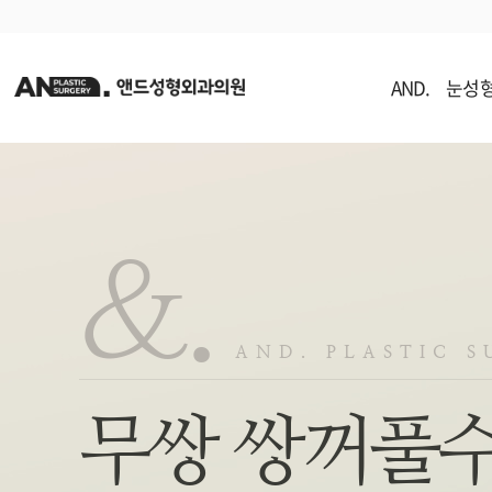
AND.
눈성
앤
드
성
형
외
과
의
&.
원
AND. PLASTIC 
무쌍 쌍꺼풀