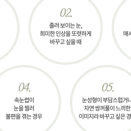
02.
졸려 보이는 눈,
희미한 인상을 또렷하게
매
바꾸고 싶을 때
04.
05.
속눈썹이
눈성형이 부담스럽거
눈을 찔러
자연 쌍꺼풀이 느끼한
불편을 겪는 경우
이미지라 바꾸고 싶은 