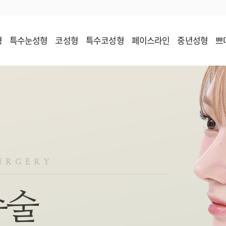
형
특수눈성형
코성형
특수코성형
페이스라인
중년성형
쁘
AND.소개
AND.의료진
언론보도
의학 칼럼
SURGERY
수술